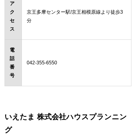
ア
ク
京王多摩センター駅/京王相模原線より徒歩3
セ
分
ス
電
話
042-355-6550
番
号
いえたま 株式会社ハウスプランニン
グ