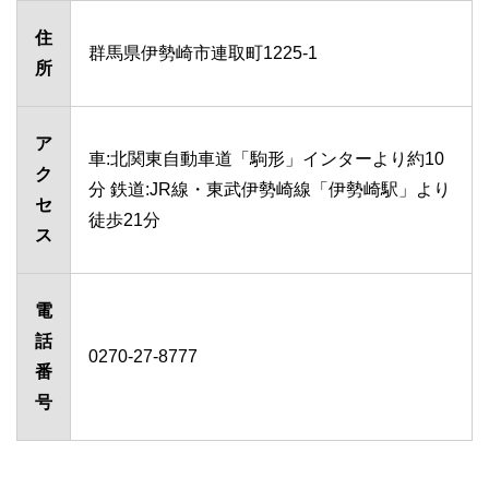
住
群馬県伊勢崎市連取町1225-1
所
ア
車:北関東自動車道「駒形」インターより約10
ク
分 鉄道:JR線・東武伊勢崎線「伊勢崎駅」より
セ
徒歩21分
ス
電
話
0270-27-8777
番
号