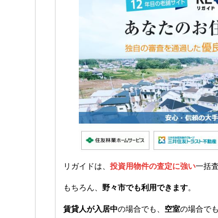
リガイドは、
投資用物件の査定に強い
一括
もちろん、
野々市でも利用できます
。
賃貸人が入居中
の場合でも、
空室
の場合で