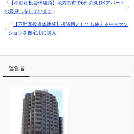
「
【不動産投資体験談】地方都市で6件の3LDKアパート
の賃貸しをしています
」
「
【不動産投資体験談】投資用としても使える中古マン
ションを自宅用に購入
」
運営者